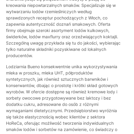
kreowania niepowtarzalnych smaków. Specjalizuje się w
wytwarzaniu lodów rzemieślniczych według
sprawdzonych receptur pochodzących z Włoch, co
zapewnia autentyczność doznań smakowych. Oferta
firmy obejmuje szeroki asortyment lodów kulkowych,
świderków, lodów maxflurry oraz orzeźwiających koktajli.
Szczególną uwagę przykłada się tu do jakości, wybierając
tylko naturalne składniki pozyskiwane od lokalnych
producentów.
Lodziarnia Bueno konsekwentnie unika wykorzystywania
mleka w proszku, mleka UHT, półproduktów
syntetycznych, jak również sztucznych barwników i
konserwantów, dbając o prostotę i krótki skład gotowych
wyrobów. W ofercie dostępne są również kremowe lody i
sorbety owocowe przygotowywane bez laktozy i bez
dodatku cukru, adresowane do osób z różnymi
wymaganiami dietetycznymi. Przedsiębiorstwo wyróżnia
się także elastycznością wobec klientów z sektora
HoReCa, oferując możliwość tworzenia indywidualnych
smaków lodów i sorbetów na zamówienie, co świadczy o