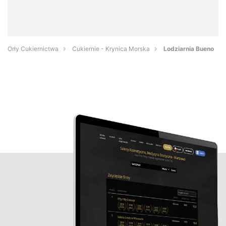
Orły Cukiernictwa
Cukiernie - Krynica Morska
Lodziarnia Bueno