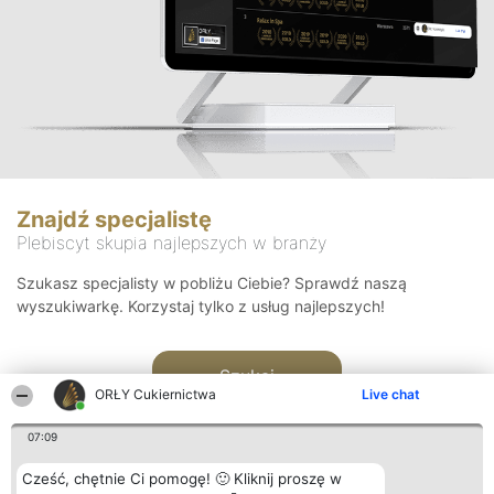
Znajdź specjalistę
Plebiscyt skupia najlepszych w branży
Szukasz specjalisty w pobliżu Ciebie? Sprawdź naszą
wyszukiwarkę. Korzystaj tylko z usług najlepszych!
Szukaj
ORŁY Cukiernictwa
Live chat
07:09
Cześć, chętnie Ci pomogę! 🙂 Kliknij proszę w