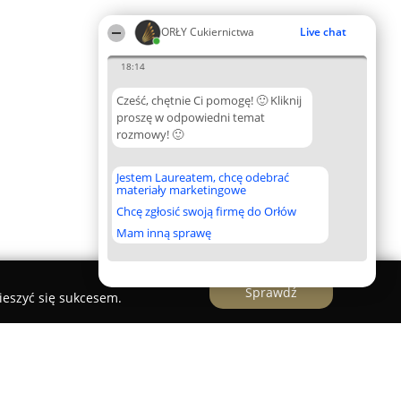
ORŁY Cukiernictwa
Live chat
18:14
Cześć, chętnie Ci pomogę! 🙂 Kliknij
proszę w odpowiedni temat
rozmowy! 🙂
Jestem Laureatem, chcę odebrać
materiały marketingowe
Chcę zgłosić swoją firmę do Orłów
Mam inną sprawę
Sprawdź
ieszyć się sukcesem.