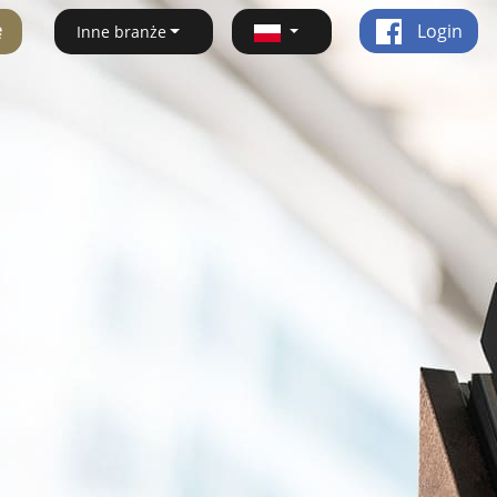
ę
Login
Inne branże