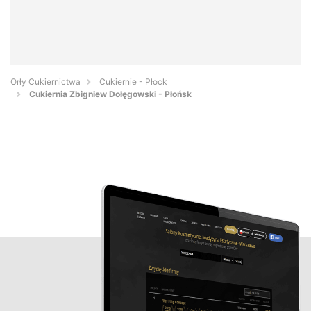
Orły Cukiernictwa
Cukiernie - Płock
Cukiernia Zbigniew Dołęgowski - Płońsk