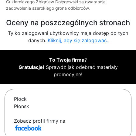
Cukierniczego Zbigniew Dołęgowski są gwarancją
zadowolenia szerokiego grona odbiorców.
Oceny na poszczególnych stronach
Tylko zalogowani użytkownicy maja dostęp do tych
danych.
Kliknij, aby się zalogować.
To Twoja firma
?
Gratulacje!
Sprawdź jak odebrać materiały
promocyjne!
Płock
Płonsk
Zobacz profil firmy na