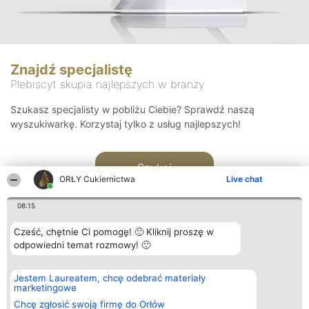
Znajdź specjalistę
Plebiscyt skupia najlepszych w branży
Szukasz specjalisty w pobliżu Ciebie? Sprawdź naszą
wyszukiwarkę. Korzystaj tylko z usług najlepszych!
Szukaj
ORŁY Cukiernictwa
Live chat
08:15
Cześć, chętnie Ci pomogę! 🙂 Kliknij proszę w
odpowiedni temat rozmowy! 🙂
Organizator plebiscytu
Plebiscyt
Kontakt
Jestem Laureatem, chcę odebrać materiały
Bright Side Solutions sp. z o.
Laureaci
Kontakt
marketingowe
o. sp. k.
Lista
ul. Ruska 22
wszystkich
Chcę zgłosić swoją firmę do Orłów