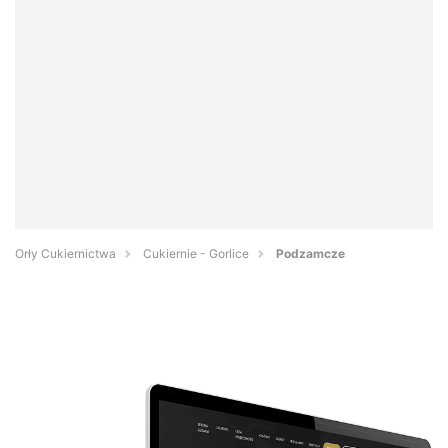
Orły Cukiernictwa
Cukiernie - Gorlice
Podzamcze