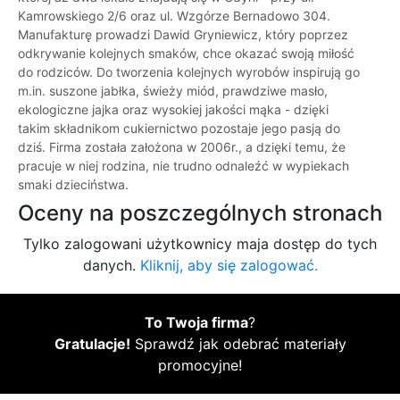
Kamrowskiego 2/6 oraz ul. Wzgórze Bernadowo 304.
Manufakturę prowadzi Dawid Gryniewicz, który poprzez
odkrywanie kolejnych smaków, chce okazać swoją miłość
do rodziców. Do tworzenia kolejnych wyrobów inspirują go
m.in. suszone jabłka, świeży miód, prawdziwe masło,
ekologiczne jajka oraz wysokiej jakości mąka - dzięki
takim składnikom cukiernictwo pozostaje jego pasją do
dziś. Firma została założona w 2006r., a dzięki temu, że
pracuje w niej rodzina, nie trudno odnaleźć w wypiekach
smaki dzieciństwa.
Oceny na poszczególnych stronach
Tylko zalogowani użytkownicy maja dostęp do tych
danych.
Kliknij, aby się zalogować.
To Twoja firma
?
Gratulacje!
Sprawdź jak odebrać materiały
promocyjne!