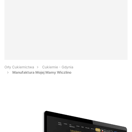
Orły Cukiernictwa
Cukiernie - Gdynia
Manufaktura Mojej Mamy Wiczlino