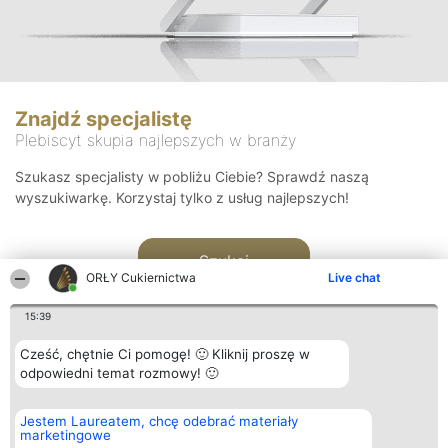
Znajdź specjalistę
Plebiscyt skupia najlepszych w branży
Szukasz specjalisty w pobliżu Ciebie? Sprawdź naszą
wyszukiwarkę. Korzystaj tylko z usług najlepszych!
Szukaj
ORŁY Cukiernictwa
Live chat
15:39
Cześć, chętnie Ci pomogę! 🙂 Kliknij proszę w
odpowiedni temat rozmowy! 🙂
Organizator plebiscytu
Plebiscyt
Kontakt
Jestem Laureatem, chcę odebrać materiały
Bright Side Solutions sp. z o.
Laureaci
Kontakt
marketingowe
o. sp. k.
Lista