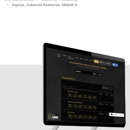
Kaprys. Cukiernia Kawiarnia. Mielnik U.