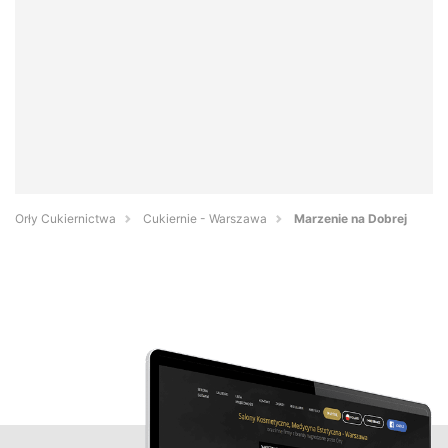
Orły Cukiernictwa
Cukiernie - Warszawa
Marzenie na Dobrej