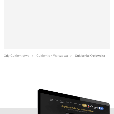
Orły Cukiernictwa
Cukiernie - Warszawa
Cukiernia Królewska