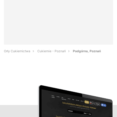
Orły Cukiernictwa
Cukiernie - Poznań
Podgórna, Poznań