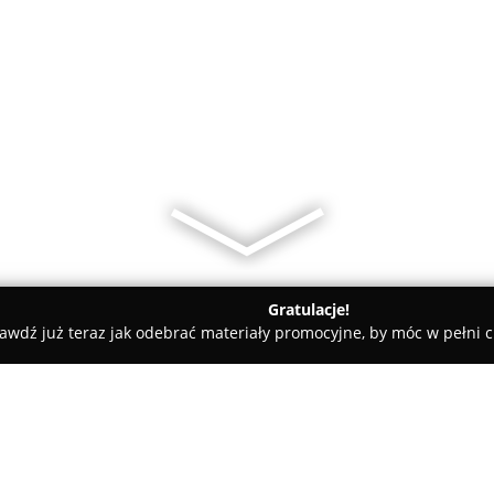
Gratulacje!
awdź już teraz jak odebrać materiały promocyjne, by móc w pełni c
eś Cukiernia & Dom Weselny