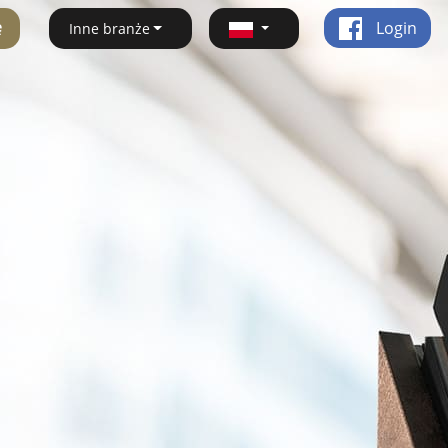
ę
Login
Inne branże