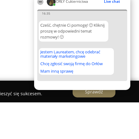
ORŁY Cukiernictwa
Live chat
16:35
Cześć, chętnie Ci pomogę! 🙂 Kliknij
proszę w odpowiedni temat
rozmowy! 🙂
Jestem Laureatem, chcę odebrać
materiały marketingowe
Chcę zgłosić swoją firmę do Orłów
Mam inną sprawę
Sprawdź
ieszyć się sukcesem.