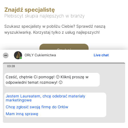
Znajdź specjalistę
Plebiscyt skupia najlepszych w branży
Szukasz specjalisty w pobliżu Ciebie? Sprawdź naszą
wyszukiwarkę. Korzystaj tylko z usług najlepszych!
Szukaj
ORŁY Cukiernictwa
Live chat
03:28
Cześć, chętnie Ci pomogę! 🙂 Kliknij proszę w
odpowiedni temat rozmowy! 🙂
Organizator plebiscytu
Plebiscyt
Kontakt
Jestem Laureatem, chcę odebrać materiały
Bright Side Solutions sp. z o.
Laureaci
Kontakt
marketingowe
o. sp. k.
Lista
ul. Ruska 22
wszystkich
Chcę zgłosić swoją firmę do Orłów
Wrocław 50-079
Laureatów
Mam inną sprawę
KRS 0000749100 | Regon
Zasady
381313360 | NIP 8943132676
Regulamin
+48 508 492 400
Polityka
Prywatności