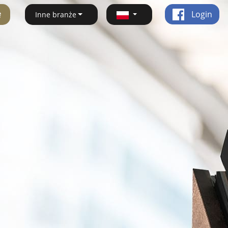
ę
Login
Inne branże