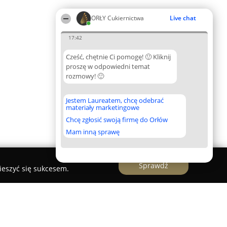
ORŁY Cukiernictwa
Live chat
17:42
Cześć, chętnie Ci pomogę! 🙂 Kliknij
proszę w odpowiedni temat
rozmowy! 🙂
Jestem Laureatem, chcę odebrać
materiały marketingowe
Chcę zgłosić swoją firmę do Orłów
Mam inną sprawę
Sprawdź
ieszyć się sukcesem.