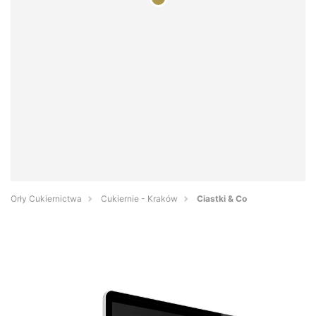
Orły Cukiernictwa
Cukiernie - Kraków
Ciastki & Co