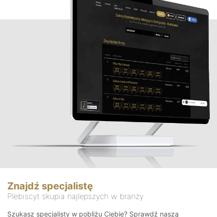
Znajdź specjalistę
Plebiscyt skupia najlepszych w branży
Szukasz specjalisty w pobliżu Ciebie? Sprawdź naszą