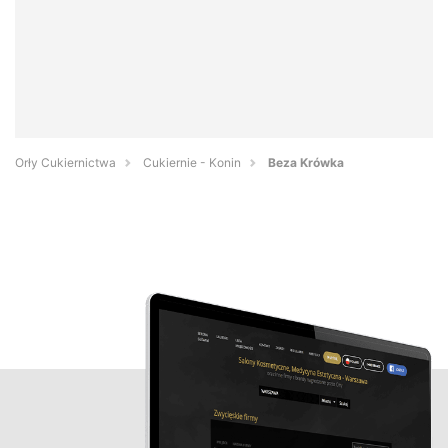
Orły Cukiernictwa
Cukiernie - Konin
Beza Krówka