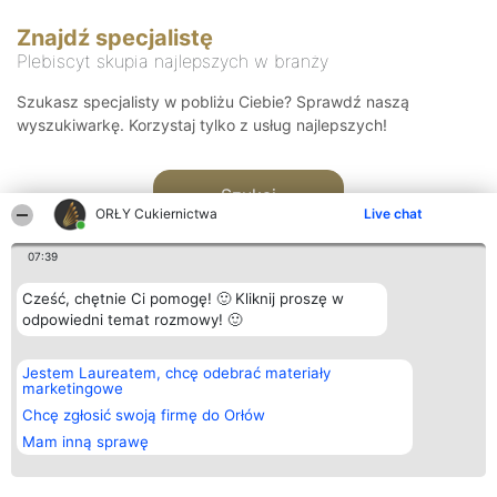
Znajdź specjalistę
Plebiscyt skupia najlepszych w branży
Szukasz specjalisty w pobliżu Ciebie? Sprawdź naszą
wyszukiwarkę. Korzystaj tylko z usług najlepszych!
Szukaj
ORŁY Cukiernictwa
Live chat
07:39
Cześć, chętnie Ci pomogę! 🙂 Kliknij proszę w
odpowiedni temat rozmowy! 🙂
Organizator plebiscytu
Plebiscyt
Kontakt
Jestem Laureatem, chcę odebrać materiały
Bright Side Solutions sp. z o.
Laureaci
Kontakt
marketingowe
o. sp. k.
Lista
ul. Ruska 22
wszystkich
Chcę zgłosić swoją firmę do Orłów
Wrocław 50-079
Laureatów
Mam inną sprawę
KRS 0000749100 | Regon
Zasady
381313360 | NIP 8943132676
Regulamin
+48 508 492 400
Polityka
Prywatności