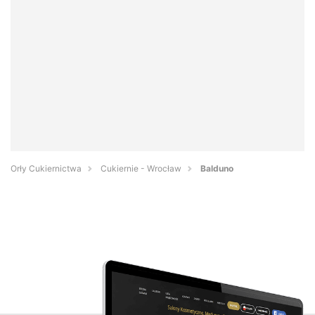
Orły Cukiernictwa
Cukiernie - Wrocław
Balduno