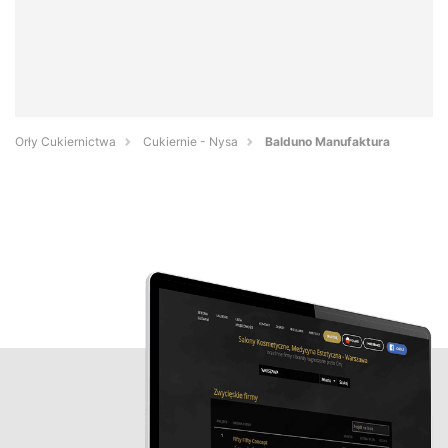
Orły Cukiernictwa
Cukiernie - Nysa
Balduno Manufaktura