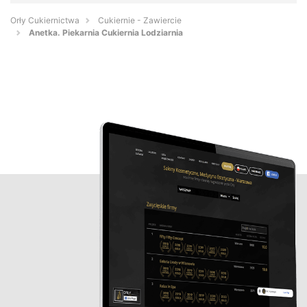
Orły Cukiernictwa
Cukiernie - Zawiercie
Anetka. Piekarnia Cukiernia Lodziarnia