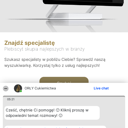
Znajdź specjalistę
Plebiscyt skupia najlepszych w branży
Szukasz specjalisty w pobliżu Ciebie? Sprawdź naszą
wyszukiwarkę. Korzystaj tylko z usług najlepszych!
Szukaj
ORŁY Cukiernictwa
Live chat
05:21
Cześć, chętnie Ci pomogę! 🙂 Kliknij proszę w
odpowiedni temat rozmowy! 🙂
Organizator plebiscytu
Plebiscyt
Kontakt