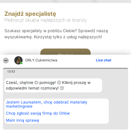
Znajdź specjalistę
Plebiscyt skupia najlepszych w branży
Szukasz specjalisty w pobliżu Ciebie? Sprawdź naszą
wyszukiwarkę. Korzystaj tylko z usług najlepszych!
Szukaj
ORŁY Cukiernictwa
Live chat
13:53
Cześć, chętnie Ci pomogę! 🙂 Kliknij proszę w
odpowiedni temat rozmowy! 🙂
Organizator plebiscytu
Plebiscyt
Kontakt
Jestem Laureatem, chcę odebrać materiały
Bright Side Solutions sp. z o.
Laureaci
Kontakt
marketingowe
o. sp. k.
Lista
ul. Ruska 22
wszystkich
Chcę zgłosić swoją firmę do Orłów
Wrocław 50-079
Laureatów
Mam inną sprawę
KRS 0000749100 | Regon
Zasady
381313360 | NIP 8943132676
Regulamin
+48 508 492 400
Polityka