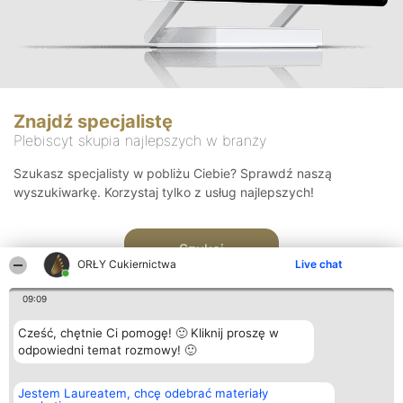
Znajdź specjalistę
Plebiscyt skupia najlepszych w branży
Szukasz specjalisty w pobliżu Ciebie? Sprawdź naszą
wyszukiwarkę. Korzystaj tylko z usług najlepszych!
Szukaj
ORŁY Cukiernictwa
Live chat
09:09
Cześć, chętnie Ci pomogę! 🙂 Kliknij proszę w
odpowiedni temat rozmowy! 🙂
Organizator plebiscytu
Plebiscyt
Kontakt
Jestem Laureatem, chcę odebrać materiały
Bright Side Solutions sp. z o.
Laureaci
Kontakt