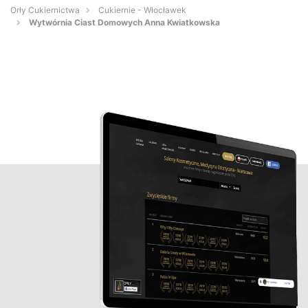
Orły Cukiernictwa
Cukiernie - Włocławek
Wytwórnia Ciast Domowych Anna Kwiatkowska