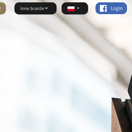
ę
Login
Inne branże