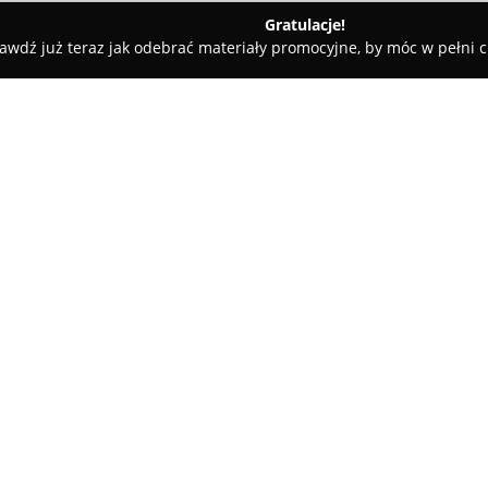
Gratulacje!
awdź już teraz jak odebrać materiały promocyjne, by móc w pełni c
nia Trojan
O firmie:
Piekarnia Trojan
to rodzinna f
rynku od 1997 roku. Specjalizu
produkcji których wykorzystuje
odbywa się z zastosowaniem s
Pokaż więcej >>
bochenek powstaje dzięki ręcz
doświadczonych specjalistów. 
piekarni jest zakwas żytni, pr
nadaje pieczywu wyjątkowy sm
Asortyment Piekarni Trojan obej