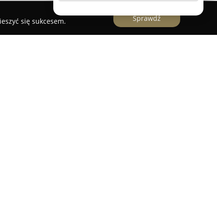
Sprawdź
ieszyć się sukcesem.
irma z wieloletnim stażem, funkcjonująca na
je się w wypieku tradycyjnych chlebów, do
 naturalne składniki. Wytwarzanie pieczywa
prawdzonych metod rzemieślniczych, a każdy
nej pracy piekarzy pod nadzorem
Charakterystycznym elementem produkcji tej
zygotowywany według własnej receptury, który
ak.
muje również bogatą ofertę ciast i ciasteczek,