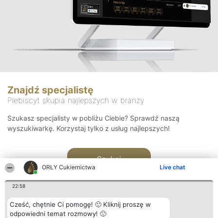
Znajdź specjalistę
Plebiscyt skupia najlepszych w branży
Szukasz specjalisty w pobliżu Ciebie? Sprawdź naszą
wyszukiwarkę. Korzystaj tylko z usług najlepszych!
Szukaj
ORŁY Cukiernictwa
Live chat
22:58
Cześć, chętnie Ci pomogę! 🙂 Kliknij proszę w
odpowiedni temat rozmowy! 🙂