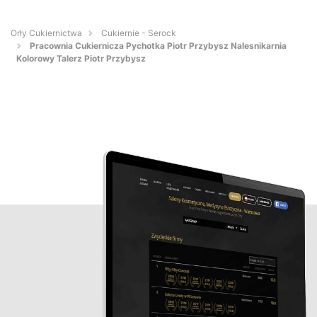
Orły Cukiernictwa
Cukiernie - Serock
Pracownia Cukiernicza Pychotka Piotr Przybysz Nalesnikarnia
Kolorowy Talerz Piotr Przybysz