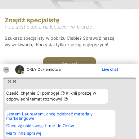
Znajdź specjalistę
Plebiscyt skupia najlepszych w branży
Szukasz specjalisty w pobliżu Ciebie? Sprawdź naszą
wyszukiwarkę. Korzystaj tylko z usług najlepszych!
Szukaj
ORŁY Cukiernictwa
Live chat
02:36
Cześć, chętnie Ci pomogę! 🙂 Kliknij proszę w
odpowiedni temat rozmowy! 🙂
Organizator plebiscytu
Plebiscyt
Kontakt
Jestem Laureatem, chcę odebrać materiały
Bright Side Solutions sp. z o.
Laureaci
Kontakt
marketingowe
o. sp. k.
Lista
ul. Ruska 22
wszystkich
Chcę zgłosić swoją firmę do Orłów
Wrocław 50-079
Laureatów
Mam inną sprawę
KRS 0000749100 | Regon
Zasady
381313360 | NIP 8943132676
Regulamin