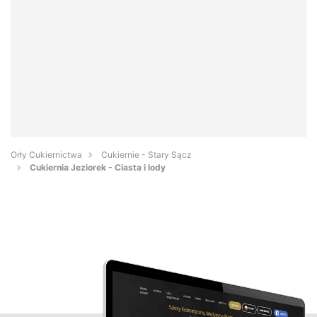
Orły Cukiernictwa
Cukiernie - Stary Sącz
Cukiernia Jeziorek - Ciasta i lody