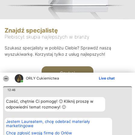
Znajdź specjalistę
Plebiscyt skupia najlepszych w branży
Szukasz specjalisty w pobliżu Ciebie? Sprawdź naszą
wyszukiwarkę. Korzystaj tylko z usług najlepszych!
Szukaj
ORŁY Cukiernictwa
Live chat
12:46
Cześć, chętnie Ci pomogę! 🙂 Kliknij proszę w
odpowiedni temat rozmowy! 🙂
Organizator plebiscytu
Plebiscyt
Kontakt
Jestem Laureatem, chcę odebrać materiały
Bright Side Solutions sp. z o.
Laureaci
Kontakt
marketingowe
o. sp. k.
Lista
ul. Ruska 22
wszystkich
Chcę zgłosić swoją firmę do Orłów