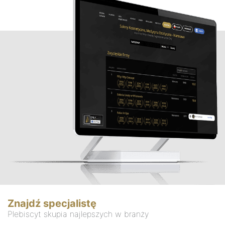
Znajdź specjalistę
Plebiscyt skupia najlepszych w branży