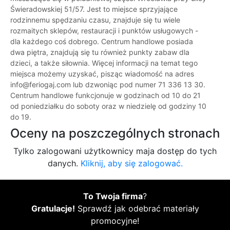
Świeradowskiej 51/57. Jest to miejsce sprzyjające
rodzinnemu spędzaniu czasu, znajduje się tu wiele
rozmaitych sklepów, restauracji i punktów usługowych -
dla każdego coś dobrego. Centrum handlowe posiada
dwa piętra, znajdują się tu również punkty zabaw dla
dzieci, a także siłownia. Więcej informacji na temat tego
miejsca możemy uzyskać, pisząc wiadomość na adres
info@feriogaj.com lub dzwoniąc pod numer 71 336 13 30.
Centrum handlowe funkcjonuje w godzinach od 10 do 21
od poniedziałku do soboty oraz w niedzielę od godziny 10
do 19.
Oceny na poszczególnych stronach
Tylko zalogowani użytkownicy maja dostęp do tych
danych.
Kliknij, aby się zalogować.
To Twoja firma
?
Gratulacje!
Sprawdź jak odebrać materiały
promocyjne!