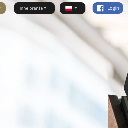
ę
Login
Inne branże