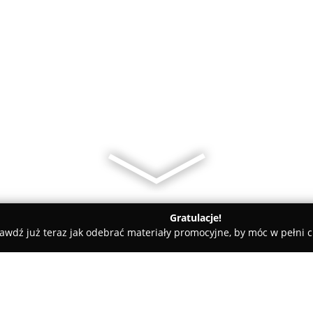
Gratulacje!
awdź już teraz jak odebrać materiały promocyjne, by móc w pełni c
ukiernia A & H Kłysek Henryk i Anita Kłysek Cukiernia