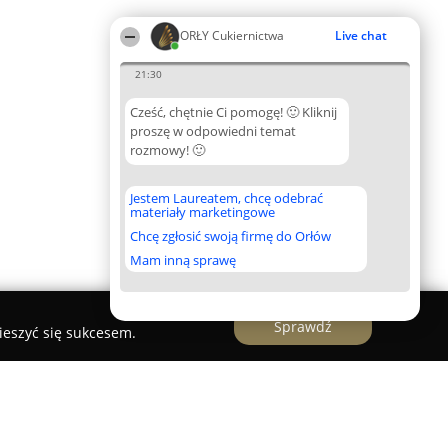
ORŁY Cukiernictwa
Live chat
21:30
Cześć, chętnie Ci pomogę! 🙂 Kliknij
proszę w odpowiedni temat
rozmowy! 🙂
Jestem Laureatem, chcę odebrać
materiały marketingowe
Chcę zgłosić swoją firmę do Orłów
Mam inną sprawę
Sprawdź
ieszyć się sukcesem.