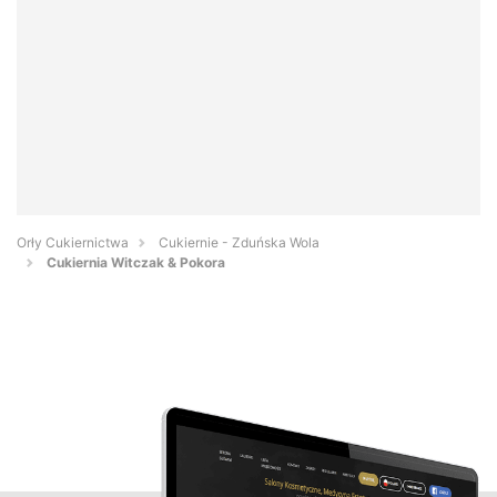
Orły Cukiernictwa
Cukiernie - Zduńska Wola
Cukiernia Witczak & Pokora