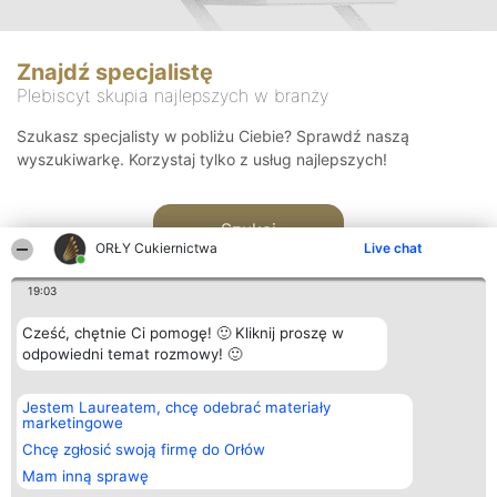
Znajdź specjalistę
Plebiscyt skupia najlepszych w branży
Szukasz specjalisty w pobliżu Ciebie? Sprawdź naszą
wyszukiwarkę. Korzystaj tylko z usług najlepszych!
Szukaj
ORŁY Cukiernictwa
Live chat
19:03
Cześć, chętnie Ci pomogę! 🙂 Kliknij proszę w
odpowiedni temat rozmowy! 🙂
Organizator plebiscytu
Plebiscyt
Kontakt
Jestem Laureatem, chcę odebrać materiały
Bright Side Solutions sp. z o.
Laureaci
Kontakt
marketingowe
o. sp. k.
Lista
ul. Ruska 22
wszystkich
Chcę zgłosić swoją firmę do Orłów
Wrocław 50-079
Laureatów
Mam inną sprawę
KRS 0000749100 | Regon
Zasady
381313360 | NIP 8943132676
Regulamin