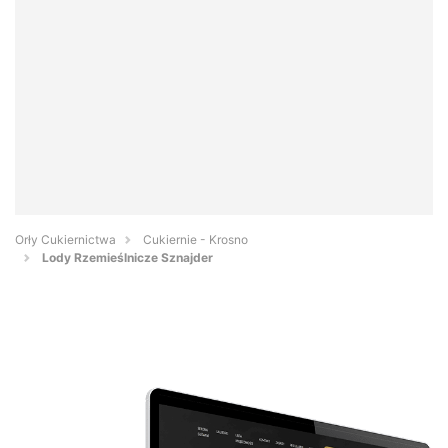
Orły Cukiernictwa
Cukiernie - Krosno
Lody Rzemieślnicze Sznajder