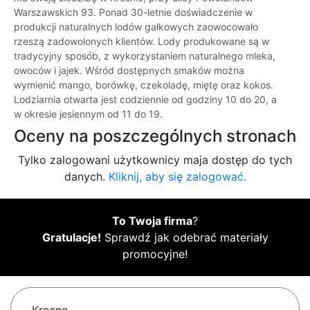
Warszawskich 93. Ponad 30-letnie doświadczenie w
produkcji naturalnych lodów gałkowych zaowocowało
rzeszą zadowolonych klientów. Lody produkowane są w
tradycyjny sposób, z wykorzystaniem naturalnego mleka,
owoców i jajek. Wśród dostępnych smaków można
wymienić mango, borówkę, czekoladę, miętę oraz kokos.
Lodziarnia otwarta jest codziennie od godziny 10 do 20, a
w okresie jesiennym od 11 do 19.
Oceny na poszczególnych stronach
Tylko zalogowani użytkownicy maja dostęp do tych
danych.
Kliknij, aby się zalogować.
To Twoja firma
?
Gratulacje!
Sprawdź jak odebrać materiały
promocyjne!