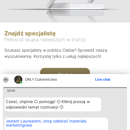
Znajdź specjalistę
Plebiscyt skupia najlepszych w branży
Szukasz specjalisty w pobliżu Ciebie? Sprawdź naszą
wyszukiwarkę. Korzystaj tylko z usług najlepszych!
Szukaj
ORŁY Cukiernictwa
Live chat
03:50
Cześć, chętnie Ci pomogę! 🙂 Kliknij proszę w
odpowiedni temat rozmowy! 🙂
Organizator plebiscytu
Plebiscyt
Kontakt
Jestem Laureatem, chcę odebrać materiały
Bright Side Solutions sp. z o.
Laureaci
Kontakt
marketingowe
o. sp. k.
Lista