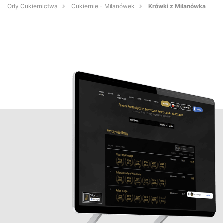
Orły Cukiernictwa
Cukiernie - Milanówek
Krówki z Milanówka