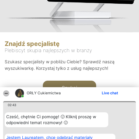
Znajdź specjalistę
Plebiscyt skupia najlepszych w branży
Szukasz specjalisty w pobliżu Ciebie? Sprawdź naszą
wyszukiwarkę. Korzystaj tylko z usług najlepszych!
Szukaj
ORŁY Cukiernictwa
Live chat
02:43
Cześć, chętnie Ci pomogę! 🙂 Kliknij proszę w
odpowiedni temat rozmowy! 🙂
Organizator plebiscytu
Plebiscyt
Kontakt
Jestem Laureatem, chcę odebrać materiały
Bright Side Solutions sp. z o.
Laureaci
Kontakt