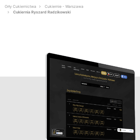
Orły Cukiernictwa
Cukiernie - Warszawa
Cukiernia Ryszard Radzikowski