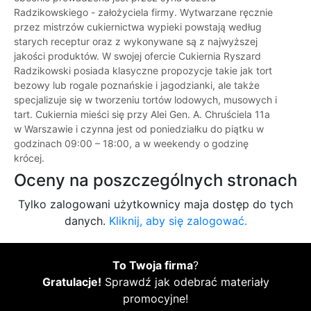
Radzikowskiego - założyciela firmy. Wytwarzane ręcznie
przez mistrzów cukiernictwa wypieki powstają według
starych receptur oraz z wykonywane są z najwyższej
jakości produktów. W swojej ofercie Cukiernia Ryszard
Radzikowski posiada klasyczne propozycje takie jak tort
bezowy lub rogale poznańskie i jagodzianki, ale także
specjalizuje się w tworzeniu tortów lodowych, musowych i
tart. Cukiernia mieści się przy Alei Gen. A. Chruściela 11a
w Warszawie i czynna jest od poniedziałku do piątku w
godzinach 09:00 – 18:00, a w weekendy o godzinę
krócej.
Oceny na poszczególnych stronach
Tylko zalogowani użytkownicy maja dostęp do tych
danych.
Kliknij, aby się zalogować.
To Twoja firma
?
Gratulacje!
Sprawdź jak odebrać materiały
promocyjne!