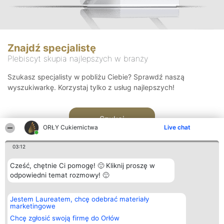
Znajdź specjalistę
Plebiscyt skupia najlepszych w branży
Szukasz specjalisty w pobliżu Ciebie? Sprawdź naszą
wyszukiwarkę. Korzystaj tylko z usług najlepszych!
Szukaj
ORŁY Cukiernictwa
Live chat
03:12
Cześć, chętnie Ci pomogę! 🙂 Kliknij proszę w
odpowiedni temat rozmowy! 🙂
Organizator plebiscytu
Plebiscyt
Kontakt
Jestem Laureatem, chcę odebrać materiały
Bright Side Solutions sp. z o.
Laureaci
Kontakt
marketingowe
o. sp. k.
Lista
ul. Ruska 22
wszystkich
Chcę zgłosić swoją firmę do Orłów
Wrocław 50-079
Laureatów