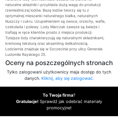
naturalne składniki i przykłada dużą wagę do produkcji
rzemieślniczej lodów. Bazę lodów tworzy się tu z
optymalnej mieszanki naturalnego białka, naturalnych
tłuszczy i cukru. Uzupełnieniem są owoce, orzechy, wafle,
czekolada i polewy. Lody Marczak zawsze są świeże i
trafiają w ręce klientów prosto z miejsca produkcji.
Tutejsze lody charakteryzują się naturalnymi składnikami,
kremową teksturą oraz aksamitną delikatnością.
Lodziarnia znajduje się w Szczecinie przy ulicy Generała
Ludomiła Rayskiego 25.
Oceny na poszczególnych stronach
Tylko zalogowani użytkownicy maja dostęp do tych
danych.
Kliknij, aby się zalogować.
To Twoja firma
?
Gratulacje!
Sprawdź jak odebrać materiały
promocyjne!