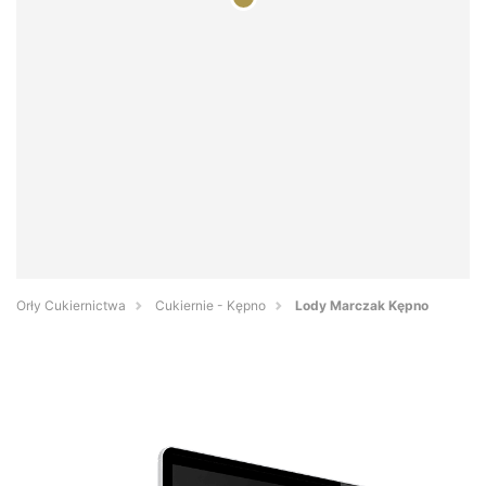
Orły Cukiernictwa
Cukiernie - Kępno
Lody Marczak Kępno