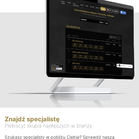
Znajdź specjalistę
Plebiscyt skupia najlepszych w branży
Szukasz specjalisty w pobliżu Ciebie? Sprawdź naszą