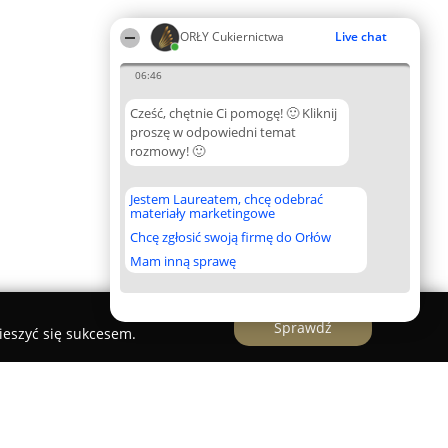
ORŁY Cukiernictwa
Live chat
06:46
Cześć, chętnie Ci pomogę! 🙂 Kliknij
proszę w odpowiedni temat
rozmowy! 🙂
Jestem Laureatem, chcę odebrać
materiały marketingowe
Chcę zgłosić swoją firmę do Orłów
Mam inną sprawę
Sprawdź
ieszyć się sukcesem.