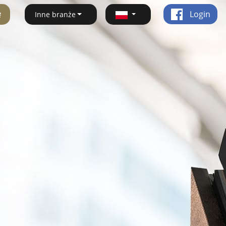
ę
Login
Inne branże