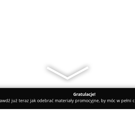
Gratulacje!
awdź już teraz jak odebrać materiały promocyjne, by móc w pełni c
e Malfato