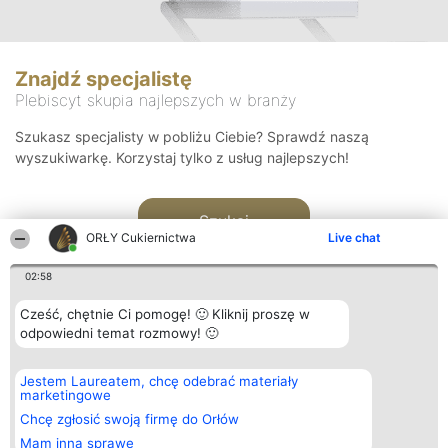
Znajdź specjalistę
Plebiscyt skupia najlepszych w branży
Szukasz specjalisty w pobliżu Ciebie? Sprawdź naszą
wyszukiwarkę. Korzystaj tylko z usług najlepszych!
Szukaj
ORŁY Cukiernictwa
Live chat
02:58
Cześć, chętnie Ci pomogę! 🙂 Kliknij proszę w
odpowiedni temat rozmowy! 🙂
Organizator plebiscytu
Plebiscyt
Kontakt
Jestem Laureatem, chcę odebrać materiały
Bright Side Solutions sp. z o.
Laureaci
Kontakt
marketingowe
o. sp. k.
Lista
ul. Ruska 22
wszystkich
Chcę zgłosić swoją firmę do Orłów
Wrocław 50-079
Laureatów
Mam inną sprawę
KRS 0000749100 | Regon
Zasady