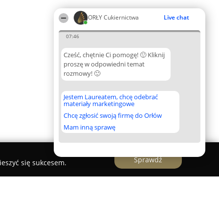
ORŁY Cukiernictwa
Live chat
07:46
Cześć, chętnie Ci pomogę! 🙂 Kliknij
proszę w odpowiedni temat
rozmowy! 🙂
Jestem Laureatem, chcę odebrać
materiały marketingowe
Chcę zgłosić swoją firmę do Orłów
Mam inną sprawę
Sprawdź
ieszyć się sukcesem.