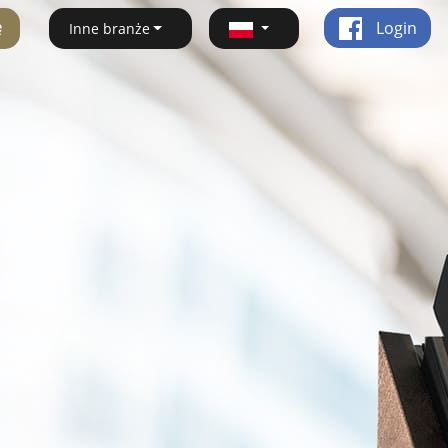
ę
Login
Inne branże