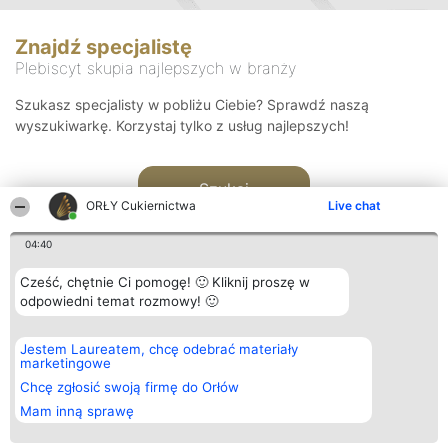
Znajdź specjalistę
Plebiscyt skupia najlepszych w branży
Szukasz specjalisty w pobliżu Ciebie? Sprawdź naszą
wyszukiwarkę. Korzystaj tylko z usług najlepszych!
Szukaj
ORŁY Cukiernictwa
Live chat
04:40
Cześć, chętnie Ci pomogę! 🙂 Kliknij proszę w
odpowiedni temat rozmowy! 🙂
Organizator plebiscytu
Plebiscyt
Kontakt
Jestem Laureatem, chcę odebrać materiały
Bright Side Solutions sp. z o.
Laureaci
Kontakt
marketingowe
o. sp. k.
Lista
ul. Ruska 22
wszystkich
Chcę zgłosić swoją firmę do Orłów
Wrocław 50-079
Laureatów
Mam inną sprawę
KRS 0000749100 | Regon
Zasady
381313360 | NIP 8943132676
Regulamin
+48 508 492 400
Polityka