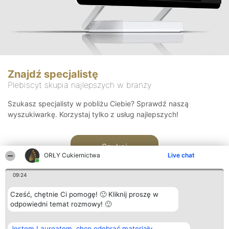
Znajdź specjalistę
Plebiscyt skupia najlepszych w branży
Szukasz specjalisty w pobliżu Ciebie? Sprawdź naszą
wyszukiwarkę. Korzystaj tylko z usług najlepszych!
Szukaj
ORŁY Cukiernictwa
Live chat
09:24
Cześć, chętnie Ci pomogę! 🙂 Kliknij proszę w
odpowiedni temat rozmowy! 🙂
Organizator plebiscytu
Plebiscyt
Kontakt
Jestem Laureatem, chcę odebrać materiały