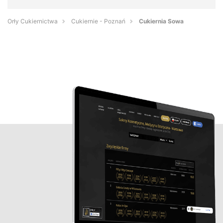
Orły Cukiernictwa
Cukiernie - Poznań
Cukiernia Sowa