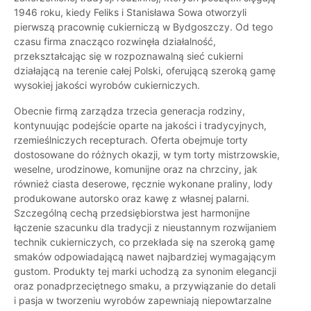
1946 roku, kiedy Feliks i Stanisława Sowa otworzyli
pierwszą pracownię cukierniczą w Bydgoszczy. Od tego
czasu firma znacząco rozwinęła działalność,
przekształcając się w rozpoznawalną sieć cukierni
działającą na terenie całej Polski, oferującą szeroką gamę
wysokiej jakości wyrobów cukierniczych.
Obecnie firmą zarządza trzecia generacja rodziny,
kontynuując podejście oparte na jakości i tradycyjnych,
rzemieślniczych recepturach. Oferta obejmuje torty
dostosowane do różnych okazji, w tym torty mistrzowskie,
weselne, urodzinowe, komunijne oraz na chrzciny, jak
również ciasta deserowe, ręcznie wykonane praliny, lody
produkowane autorsko oraz kawę z własnej palarni.
Szczególną cechą przedsiębiorstwa jest harmonijne
łączenie szacunku dla tradycji z nieustannym rozwijaniem
technik cukierniczych, co przekłada się na szeroką gamę
smaków odpowiadającą nawet najbardziej wymagającym
gustom. Produkty tej marki uchodzą za synonim elegancji
oraz ponadprzeciętnego smaku, a przywiązanie do detali
i pasja w tworzeniu wyrobów zapewniają niepowtarzalne