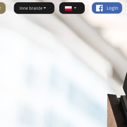
ę
Login
Inne branże