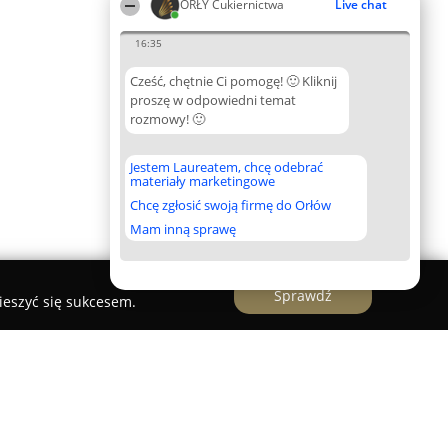
ORŁY Cukiernictwa
Live chat
16:35
Cześć, chętnie Ci pomogę! 🙂 Kliknij
proszę w odpowiedni temat
rozmowy! 🙂
Jestem Laureatem, chcę odebrać
materiały marketingowe
Chcę zgłosić swoją firmę do Orłów
Mam inną sprawę
Sprawdź
ieszyć się sukcesem.