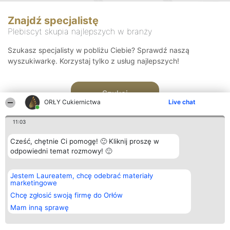
Znajdź specjalistę
Plebiscyt skupia najlepszych w branży
Szukasz specjalisty w pobliżu Ciebie? Sprawdź naszą
wyszukiwarkę. Korzystaj tylko z usług najlepszych!
Szukaj
ORŁY Cukiernictwa
Live chat
11:03
Cześć, chętnie Ci pomogę! 🙂 Kliknij proszę w
odpowiedni temat rozmowy! 🙂
Organizator plebiscytu
Plebiscyt
Kontakt
Jestem Laureatem, chcę odebrać materiały
Bright Side Solutions sp. z o.
Laureaci
Kontakt
marketingowe
o. sp. k.
Lista
ul. Ruska 22
wszystkich
Chcę zgłosić swoją firmę do Orłów
Wrocław 50-079
Laureatów
Mam inną sprawę
KRS 0000749100 | Regon
Zasady
381313360 | NIP 8943132676
Regulamin
+48 508 492 400
Polityka