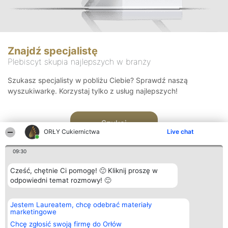
Znajdź specjalistę
Plebiscyt skupia najlepszych w branży
Szukasz specjalisty w pobliżu Ciebie? Sprawdź naszą
wyszukiwarkę. Korzystaj tylko z usług najlepszych!
Szukaj
ORŁY Cukiernictwa
Live chat
09:30
Cześć, chętnie Ci pomogę! 🙂 Kliknij proszę w
odpowiedni temat rozmowy! 🙂
Organizator plebiscytu
Plebiscyt
Kontakt
Jestem Laureatem, chcę odebrać materiały
Bright Side Solutions sp. z o.
Laureaci
Kontakt
marketingowe
o. sp. k.
Lista
ul. Ruska 22
wszystkich
Chcę zgłosić swoją firmę do Orłów