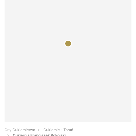
Orły Cukiernictwa
Cukiernie - Toruń
Cukiernia Franciszek Pokojski