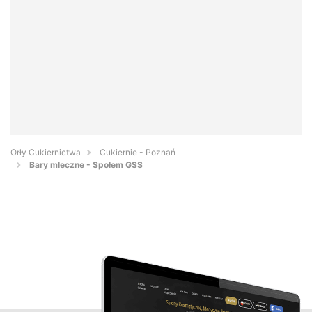
Orły Cukiernictwa
Cukiernie - Poznań
Bary mleczne - Społem GSS