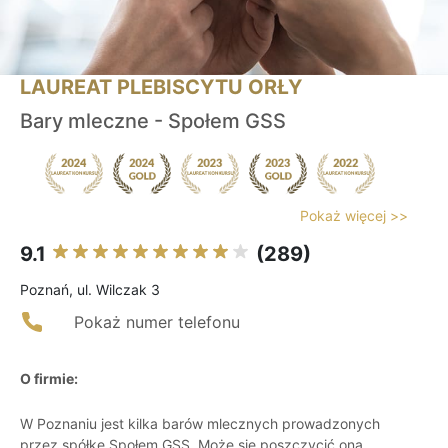
LAUREAT PLEBISCYTU ORŁY
Bary mleczne - Społem GSS
Pokaż więcej >>
9.1
(289)
Poznań, ul. Wilczak 3
Pokaż numer telefonu
O firmie:
W Poznaniu jest kilka barów mlecznych prowadzonych
przez spółkę Społem GSS. Może się poszczycić ona