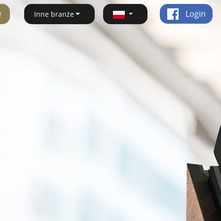
ę
Login
Inne branże