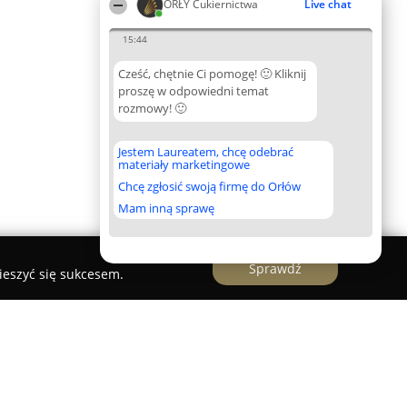
ORŁY Cukiernictwa
Live chat
15:44
Cześć, chętnie Ci pomogę! 🙂 Kliknij
proszę w odpowiedni temat
rozmowy! 🙂
Jestem Laureatem, chcę odebrać
materiały marketingowe
Chcę zgłosić swoją firmę do Orłów
Mam inną sprawę
Sprawdź
ieszyć się sukcesem.