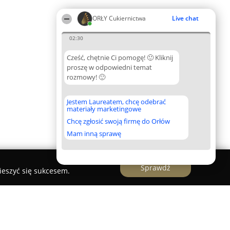
ORŁY Cukiernictwa
Live chat
02:30
Cześć, chętnie Ci pomogę! 🙂 Kliknij
proszę w odpowiedni temat
rozmowy! 🙂
Jestem Laureatem, chcę odebrać
materiały marketingowe
Chcę zgłosić swoją firmę do Orłów
Mam inną sprawę
Sprawdź
ieszyć się sukcesem.