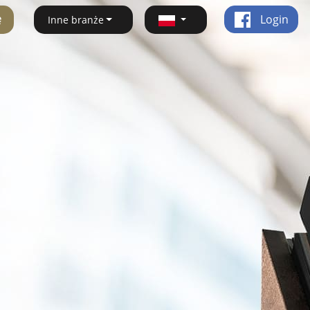
ę
Login
Inne branże