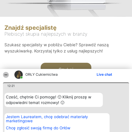
Znajdź specjalistę
Plebiscyt skupia najlepszych w branży
Szukasz specjalisty w pobliżu Ciebie? Sprawdź naszą
wyszukiwarkę. Korzystaj tylko z usług najlepszych!
Szukaj
ORŁY Cukiernictwa
Live chat
12:21
Cześć, chętnie Ci pomogę! 🙂 Kliknij proszę w
odpowiedni temat rozmowy! 🙂
Organizator plebiscytu
Plebiscyt
Kontakt
Jestem Laureatem, chcę odebrać materiały
Bright Side Solutions sp. z o.
Laureaci
Kontakt
marketingowe
o. sp. k.
Lista
ul. Ruska 22
wszystkich
Chcę zgłosić swoją firmę do Orłów
Wrocław 50-079
Laureatów