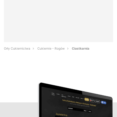
Orły Cukiernictwa
Cukiernie - Rogów
Ciastkarnia