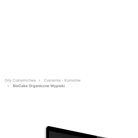
Orły Cukiernictwa
Cukiernie - Komorów
BioCake Organiczne Wypieki