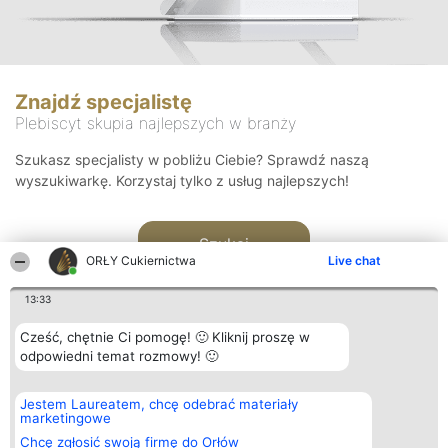
Znajdź specjalistę
Plebiscyt skupia najlepszych w branży
Szukasz specjalisty w pobliżu Ciebie? Sprawdź naszą
wyszukiwarkę. Korzystaj tylko z usług najlepszych!
Szukaj
ORŁY Cukiernictwa
Live chat
13:33
Cześć, chętnie Ci pomogę! 🙂 Kliknij proszę w
odpowiedni temat rozmowy! 🙂
Organizator plebiscytu
Plebiscyt
Kontakt
Jestem Laureatem, chcę odebrać materiały
Bright Side Solutions sp. z o.
Laureaci
Kontakt
marketingowe
o. sp. k.
Lista
ul. Ruska 22
wszystkich
Chcę zgłosić swoją firmę do Orłów